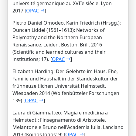
université germanique au XVIIe siècle. Lyon
2017 [
OPAC
]
Pietro Daniel Omodeo, Karin Friedrich (Hrsgg.):
Duncan Liddel (1561–1613): Networks of
Polymathy and the Northern European
Renaissance. Leiden, Boston: Brill, 2016
(Scientific and learned cultures and their
institutions; 17). [
OPAC
]
Elizabeth Harding: Der Gelehrte im Haus. Ehe,
Familie und Haushalt in der Standeskultur der
frühneuzeitlichen Universität Helmstedt.
Wiesbaden 2014 (Wolfenbütteler Forschungen
139) [
OPAC
]
Laura di Giammatteo: Magia e medicina a
Helmstedt : l'insegnamento di Aristotele,
Melantone e Bruno nell'Academia Iulia. Lanciano
2013 (Koinos logos; 9) [
OPAC
]