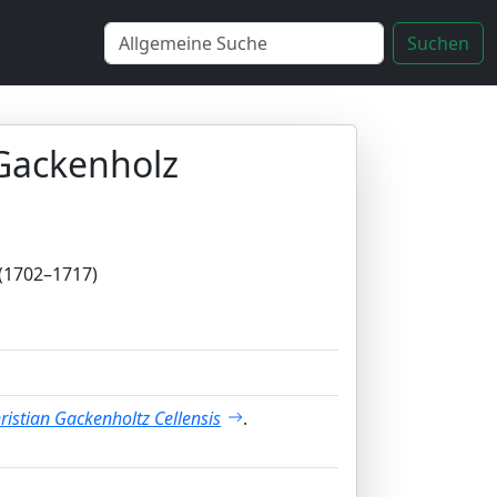
Suchen
 Gackenholz
 (1702–1717)
ristian Gackenholtz Cellensis
.