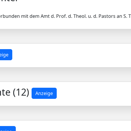
nden mit dem Amt d. Prof. d. Theol. u. d. Pastors an S. Tr
eige
te (12)
Anzeige