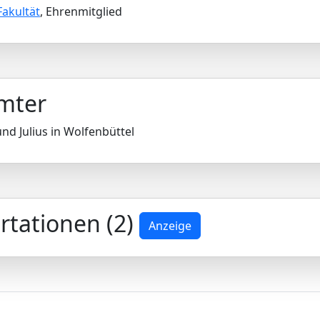
Fakultät
, Ehrenmitglied
Ämter
und Julius in Wolfenbüttel
rtationen (2)
Anzeige