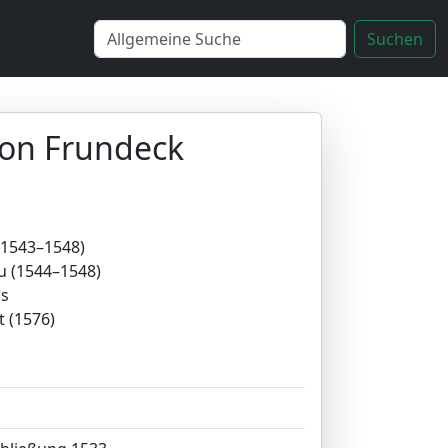
Suchen
von Frundeck
 (1543–1548)
au (1544–1548)
us
t (1576)