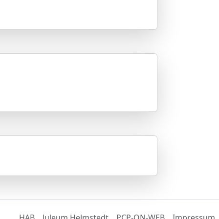
HAB
Juleum Helmstedt
PCP-ON-WEB
Impressum