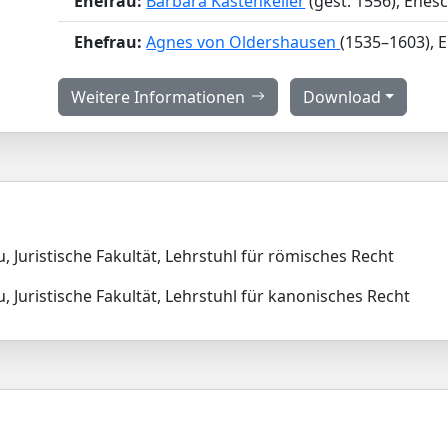
Ehefrau:
Barbara Kastenkeller
(gest. 1556), Ehes
Ehefrau:
Agnes von Oldershausen
(1535–1603), 
Weitere Informationen
Download
, Juristische Fakultät, Lehrstuhl für römisches Recht
u, Juristische Fakultät, Lehrstuhl für kanonisches Recht