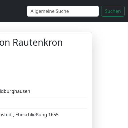
Suchen
 von Rautenkron
Hildburghausen
mstedt, Eheschließung 1655