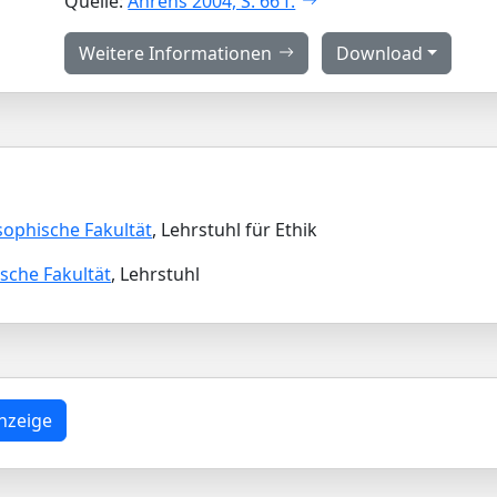
Quelle:
Ahrens 2004, S. 66 f.
Weitere Informationen
Download
sophische Fakultät
, Lehrstuhl für Ethik
ische Fakultät
, Lehrstuhl
nzeige